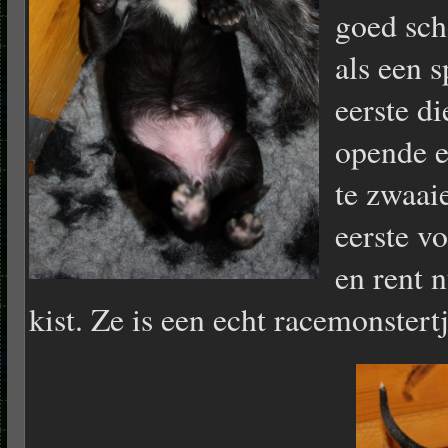
goed sch
als een s
eerste di
opende e
te zwaai
eerste v
en rent n
kist. Ze is een echt racemonstert