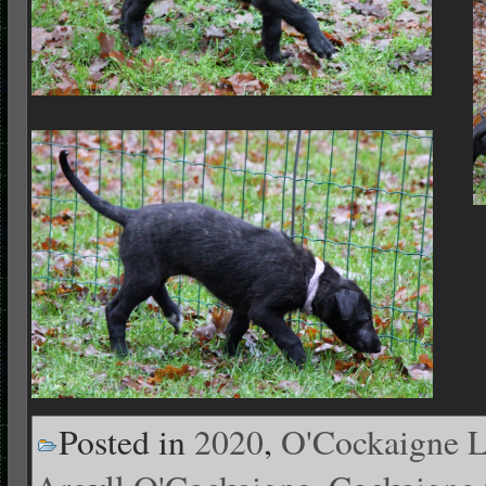
Posted in
2020
,
O'Cockaigne 