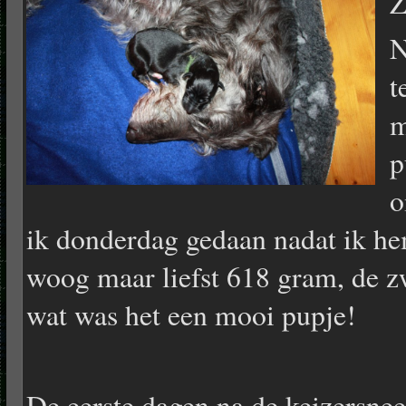
Z
N
t
m
p
o
ik donderdag gedaan nadat ik he
woog maar liefst 618 gram, de z
wat was het een mooi pupje!
De eerste dagen na de keizersne