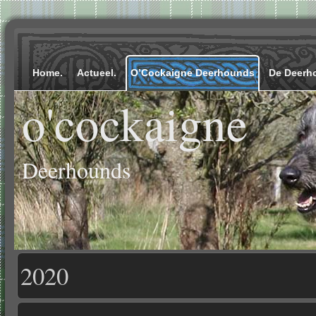
Home.
Actueel.
O’Cockaigne Deerhounds
De Deerh
o'cockaigne
Deerhounds
2020