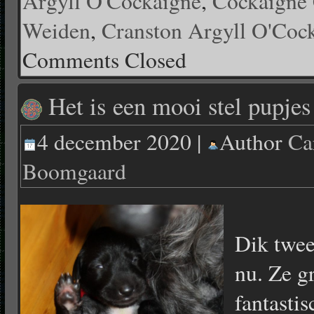
Argyll O'Cockaigne
,
Cockaigne 
Weiden
,
Cranston Argyll O'Coc
Comments Closed
Het is een mooi stel pupjes
4 december 2020 |
Author
Ca
Boomgaard
Dik twee
nu. Ze g
fantasti