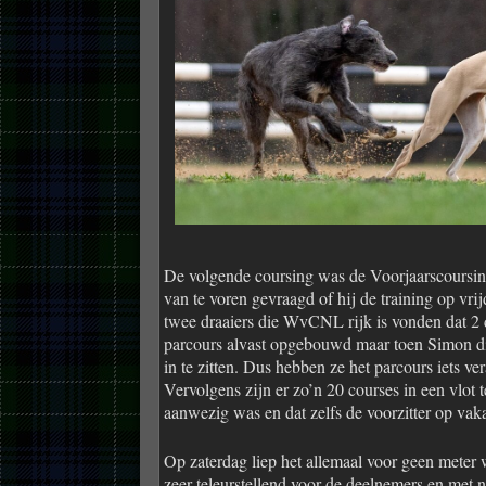
De volgende coursing was de Voorjaarscoursin
van te voren gevraagd of hij de training op v
twee draaiers die WvCNL rijk is vonden dat 2
parcours alvast opgebouwd maar toen Simon di
in te zitten. Dus hebben ze het parcours iets v
Vervolgens zijn er zo’n 20 courses in een vlo
aanwezig was en dat zelfs de voorzitter op vak
Op zaterdag liep het allemaal voor geen meter 
zeer teleurstellend voor de deelnemers en me