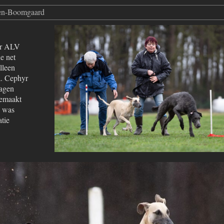
ten-Boomgaard
ar ALV
e net
lleen
. Cephyr
zagen
gemaakt
d was
atie