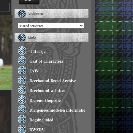
Archieven
Archieven
Links
't Haasje
Cast of Characters
CvW
Deerhound Breed Archive
Deerhound websites
Dierenorthopedie
Diergeneesmiddelen informatie
Dogsincluded
DWZRV