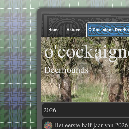
Home.
Actueel.
O’Cockaigne Deerh
o'cockaign
Deerhounds
2026
Het eerste half jaar van 2026