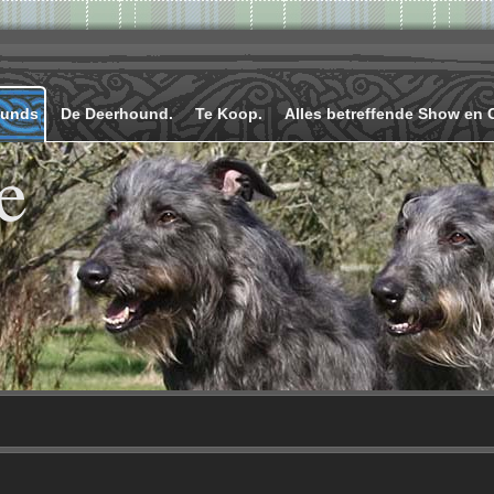
ounds
De Deerhound.
Te Koop.
Alles betreffende Show en 
e