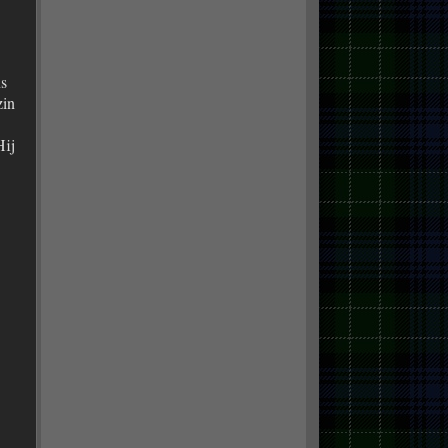
s
zin
Hij