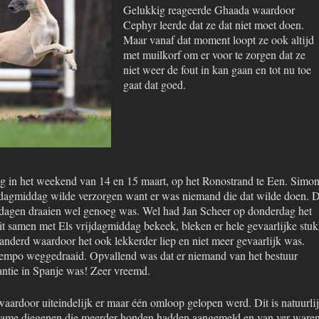
Gelukkig reageerde Ghaada waardoor
Cephyr leerde dat ze dat niet moet doen.
Maar vanaf dat moment loopt ze ook altijd
met muilkorf om er voor te zorgen dat ze
niet weer de fout in kan gaan en tot nu toe
gaat dat goed.
g in het weekend van 14 en 15 maart, op het Ronostrand te Een. Simo
rijdagmiddag wilde verzorgen want er was niemand die dat wilde doen. 
 dagen draaien wel genoeg was. Wel had Jan Scheer op donderdag het
t samen met Els vrijdagmiddag bekeek, bleken er hele gevaarlijke stu
eranderd waardoor het ook lekkerder liep en niet meer gevaarlijk was.
t tempo weggedraaid. Opvallend was dat er niemand van het bestuur
antie in Spanje was! Zeer vreemd.
waardoor uiteindelijk er maar één omloop gelopen werd. Dit is natuurli
t name diegenen die meerder honden hadden aangemeld en van ver ware