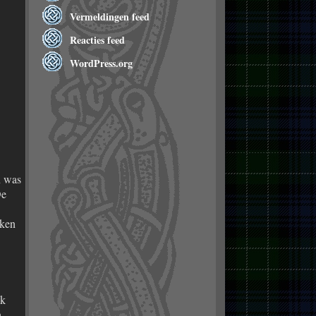
Vermeldingen feed
Reacties feed
WordPress.org
n was
De
kken
jk
n