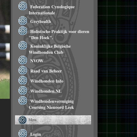
Federation Cynologique
Internationale
Greyhealth
Holistische Praktijk voor dieren
"Den Hoek".
Koninklijke Belgische
Windhonden Club
NVOW
Raad van Beheer
Windhonden Info
Windhonden.NL
Windhondenvereniging
Coursing Nienoord Leek
Meta
Login