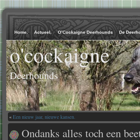
Home.
Actueel.
O’Cockaigne Deerhounds
De Deerh
o'cockaigne
Deerhounds
«
Een nieuw jaar, nieuwe kansen.
Ondanks alles toch een beet