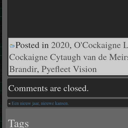
Posted in
2020
,
O'Cockaigne 
Cockaigne Cytaugh van de Meir
Brandir
,
Pyefleet Vision
Comments are closed.
«
Een nieuw jaar, nieuwe kansen.
Tags