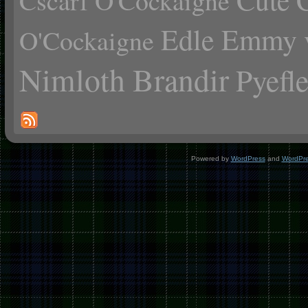
Cscarf O'Cockaigne
Edle Emmy 
O'Cockaigne
Nimloth Brandir
Pyefl
Powered by
WordPress
and
WordPr