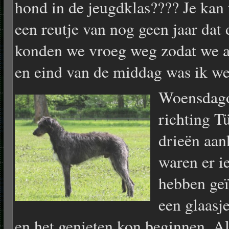
hond in de jeugdklas???? Je kan
een reutje van nog geen jaar dat 
konden we vroeg weg zodat we a
en eind van de middag was ik we
Woensdago
richting T
drieën aa
waren er ie
hebben geï
een glaasj
en het genieten kon beginnen. A