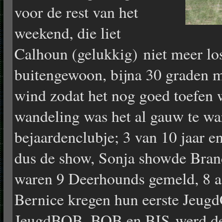
voor de rest van het
weekend, die liet
Calhoun (gelukkig) niet meer lo
buitengewoon, bijna 30 graden m
wind zodat het nog goed toefen 
wandeling was het al gauw te w
bejaardenclubje; 3 van 10 jaar e
dus de show, Sonja showde Brand
waren 9 Deerhounds gemeld, 8 a
Bernice kregen hun eerste Jeug
JeugdBOB. BOB en BIS werd de