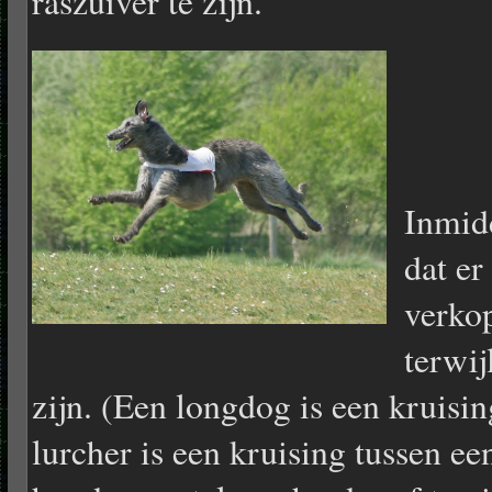
raszuiver te zijn.
Inmidd
dat e
verko
terwij
zijn. (Een longdog is een kruis
lurcher is een kruising tussen e