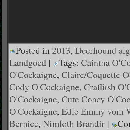
Posted in
2013
,
Deerhound al
Landgoed
|
Tags:
Caintha O'C
O'Cockaigne
,
Claire/Coquette O
Cody O'Cockaigne
,
Craffitsh O
O'Cockaigne
,
Cute Coney O'Coc
O'Cockaigne
,
Edle Emmy vom W
Bernice
,
Nimloth Brandir
|
Co