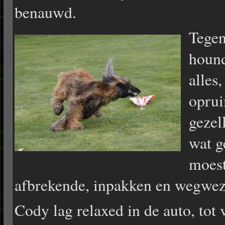
benauwd.
Tegen
hound
alles
oprui
gezel
wat g
moest
afbrekende, inpakken en wegwez
Cody lag relaxed in de auto, tot 