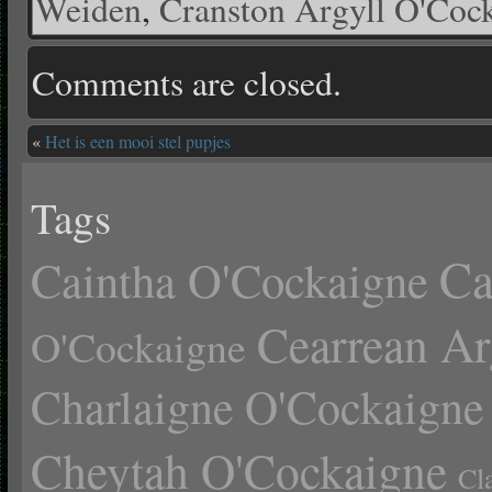
Weiden
,
Cranston Argyll O'Coc
Comments are closed.
«
Het is een mooi stel pupjes
Tags
Ca
Caintha O'Cockaigne
Cearrean Ar
O'Cockaigne
Charlaigne O'Cockaigne
Cheytah O'Cockaigne
Cl