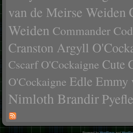
van de Meirse Weiden
Weiden
Commander Cody
Cranston Argyll O'Cock
Cute 
Cscarf O'Cockaigne
Edle Emmy 
O'Cockaigne
Nimloth Brandir
Pyefl
Powered by
WordPress
and
WordPr