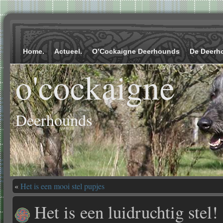
Home.
Actueel.
O’Cockaigne Deerhounds
De Deerh
o'cockaigne
Deerhounds
«
Het is een mooi stel pupjes
Het is een luidruchtig stel!