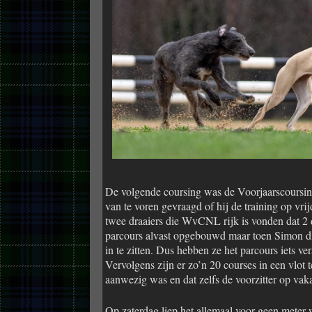
De volgende coursing was de Voorjaarscoursin
van te voren gevraagd of hij de training op v
twee draaiers die WvCNL rijk is vonden dat 2
parcours alvast opgebouwd maar toen Simon di
in te zitten. Dus hebben ze het parcours iets v
Vervolgens zijn er zo’n 20 courses in een vlo
aanwezig was en dat zelfs de voorzitter op vak
Op zaterdag liep het allemaal voor geen meter 