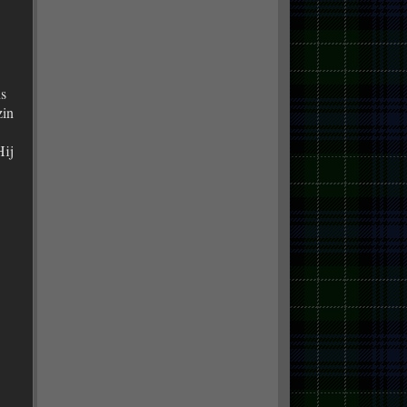
s
zin
Hij