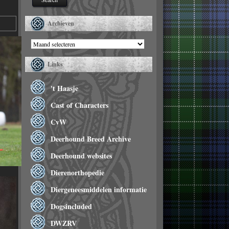
Archieven
Archieven
Links
't Haasje
Cast of Characters
CvW
Deerhound Breed Archive
Deerhound websites
Dierenorthopedie
Diergeneesmiddelen informatie
Dogsincluded
DWZRV