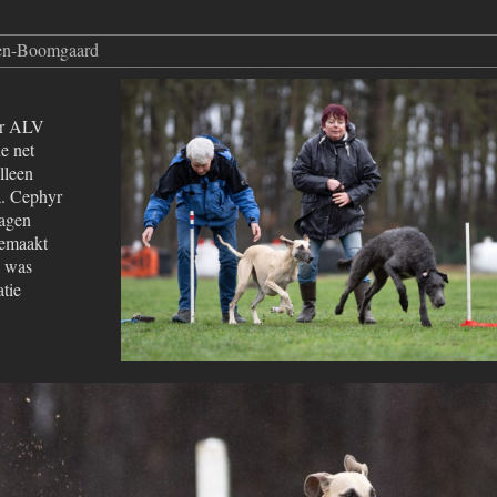
ten-Boomgaard
ar ALV
e net
lleen
. Cephyr
zagen
gemaakt
d was
atie