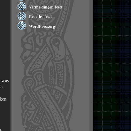
Vermeldingen feed
Reacties feed
WordPress.org
n was
De
kken
jk