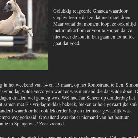
Gelukkig reageerde Ghaada waardoor
Cephyr leerde dat ze dat niet moet doen.
Maar vanaf dat moment loopt ze ook altijd
met muilkorf om er voor te zorgen dat ze
niet weer de fout in kan gaan en tot nu toe
gaat dat goed.
g in het weekend van 14 en 15 maart, op het Ronostrand te Een. Simo
rijdagmiddag wilde verzorgen want er was niemand die dat wilde doen. 
 dagen draaien wel genoeg was. Wel had Jan Scheer op donderdag het
t samen met Els vrijdagmiddag bekeek, bleken er hele gevaarlijke stu
eranderd waardoor het ook lekkerder liep en niet meer gevaarlijk was.
t tempo weggedraaid. Opvallend was dat er niemand van het bestuur
antie in Spanje was! Zeer vreemd.
waardoor uiteindelijk er maar één omloop gelopen werd. Dit is natuurli