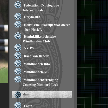
Federation Cynologique
Internationale
Greyhealth
Holistische Praktijk voor dieren
"Den Hoek".
Koninklijke Belgische
Windhonden Club
NVOW
Raad van Beheer
Windhonden Info
Windhonden.NL
Windhondenvereniging
Coursing Nienoord Leek
Meta
Login