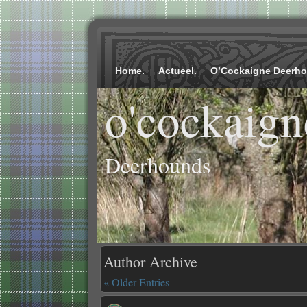
Home.
Actueel.
O’Cockaigne Deerh
o'cockaign
Deerhounds
Author Archive
« Older Entries