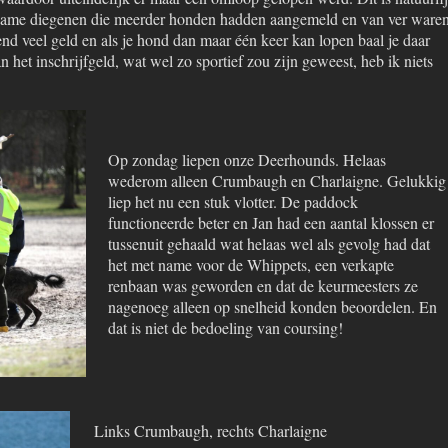
t name diegenen die meerder honden hadden aangemeld en van ver ware
d veel geld en als je hond dan maar één keer kan lopen baal je daar
 het inschrijfgeld, wat wel zo sportief zou zijn geweest, heb ik niets
Op zondag liepen onze Deerhounds. Helaas
wederom alleen Crumbaugh en Charlaigne. Gelukkig
liep het nu een stuk vlotter. De paddock
functioneerde beter en Jan had een aantal klossen er
tussenuit gehaald wat helaas wel als gevolg had dat
het met name voor de Whippets, een verkapte
renbaan was geworden en dat de keurmeesters ze
nagenoeg alleen op snelheid konden beoordelen. En
dat is niet de bedoeling van coursing!
Links Crumbaugh, rechts Charlaigne