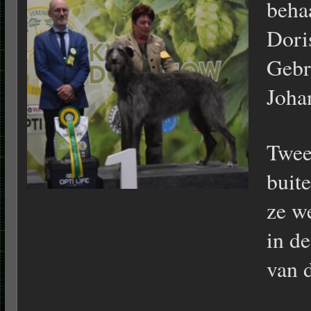
beha
Dori
Gebr
Joha
Twee
buit
ze w
in d
van 