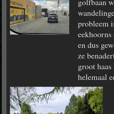
golfbaan w
wandelinge
probleem is
eekhoorns 
en dus gewo
ze benader
groot haas 
helemaal e