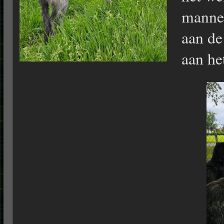
mannen
aan de
aan he