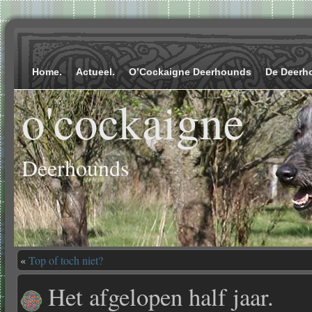
Home.
Actueel.
O’Cockaigne Deerhounds
De Deerh
o'cockaigne
Deerhounds
«
Top of toch niet?
Het afgelopen half jaar.