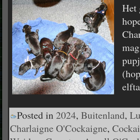
Het 
hope
Char
mag
pupj
(hop
elft
Posted in
2024
,
Buitenland
,
Lu
Charlaigne O'Cockaigne
,
Cockai