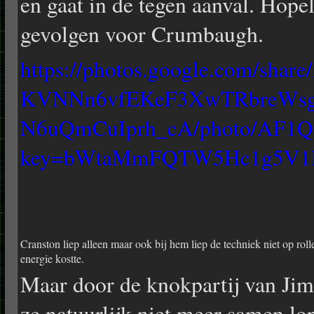
en gaat in de tegen aanval. Hopel
gevolgen voor Crumbaugh.
https://photos.google.com/sha
KVNNn6vfEKeF3XwTRbreWs
N6uQmCuIprh_cA/photo/AF1Q
key=bWtaMmFQTW5Hc1g5V1
Cranston liep alleen maar ook bij hem liep de techniek niet op roll
energie kostte.
Maar door de knokpartij van Ji
ze natuurlijk niet meer samen lo