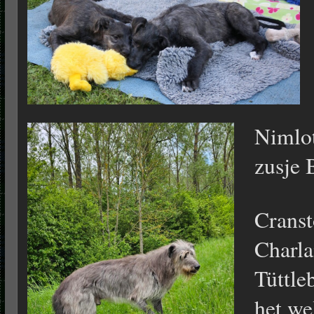
Nimlot
zusje 
Crans
Charla
Tüttle
het we