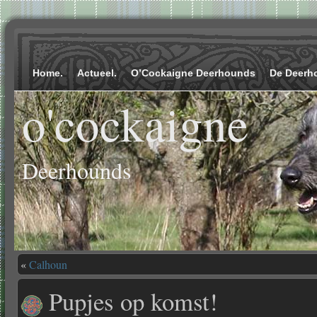
Home.
Actueel.
O’Cockaigne Deerhounds
De Deerh
o'cockaigne
Deerhounds
«
Calhoun
Pupjes op komst!