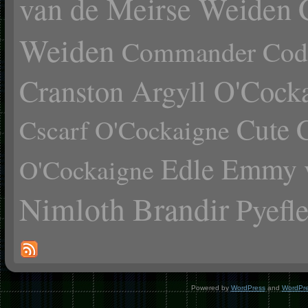
van de Meirse Weiden
Weiden
Commander Cody
Cranston Argyll O'Cock
Cute 
Cscarf O'Cockaigne
Edle Emmy 
O'Cockaigne
Nimloth Brandir
Pyefl
Powered by
WordPress
and
WordPr