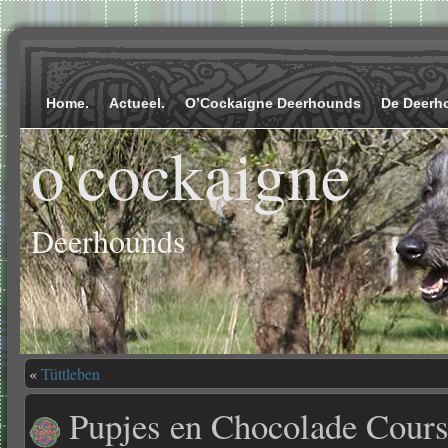
Home.
Actueel.
O’Cockaigne Deerhounds
De Deerh
o'cockaigne
Deerhounds
«
Tüttleben
Pupjes en Chocolade Cours