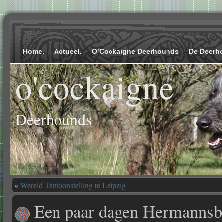
Home.
Actueel.
O’Cockaigne Deerhounds
De Deerh
o'cockaigne
Deerhounds
«
Wereld Tentoonstelling te Leipzig
Een paar dagen Hermannsb