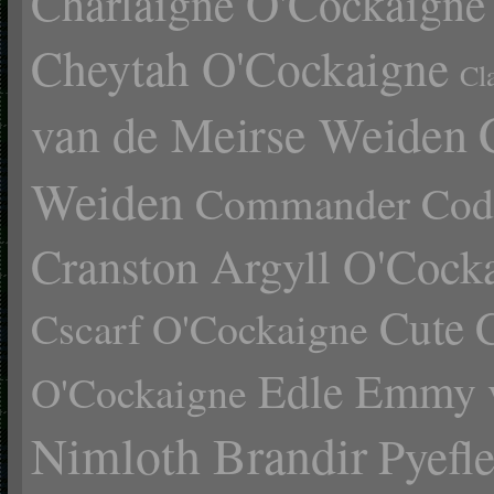
Charlaigne O'Cockaigne
Cheytah O'Cockaigne
Cl
van de Meirse Weiden
Weiden
Commander Cody
Cranston Argyll O'Cock
Cute 
Cscarf O'Cockaigne
Edle Emmy 
O'Cockaigne
Nimloth Brandir
Pyefl