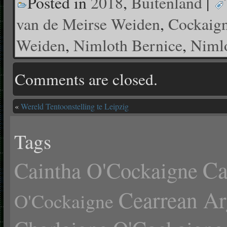
Posted in
2018
,
Buitenland
|
van de Meirse Weiden
,
Cockaign
Weiden
,
Nimloth Bernice
,
Nimlo
Comments are closed.
«
Wereld Tentoonstelling te Leipzig
Tags
Ca
Caintha O'Cockaigne
Cearrean Ar
O'Cockaigne