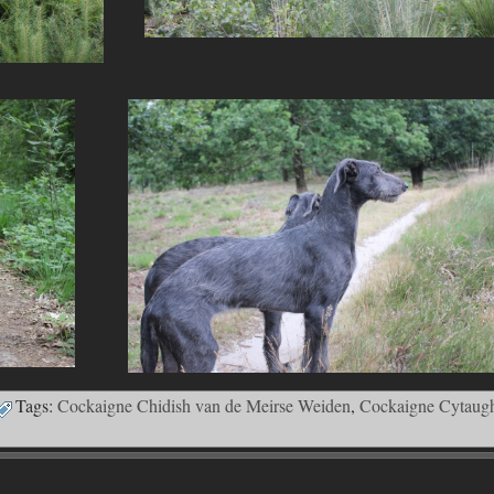
Tags:
Cockaigne Chidish van de Meirse Weiden
,
Cockaigne Cytaug