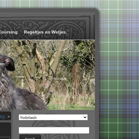
Coursing
Regeltjes en Wetjes.
ing.
»
Kies
een
taal