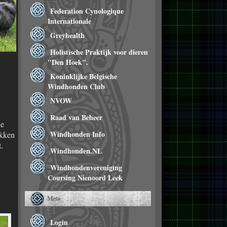
Federation Cynologique
Internationale
Greyhealth
Holistische Praktijk voor dieren
"Den Hoek".
Koninklijke Belgische
Windhonden Club
NVOW
Raad van Beheer
le
Windhonden Info
akken
.
Windhonden.NL
Windhondenvereniging
Coursing Nienoord Leek
Meta
Login