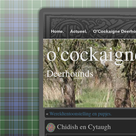
Home.
Actueel.
O’Cockaigne Deerh
o'cockaign
Deerhounds
«
Wereldtentoonstelling en pupjes.
Chidish en Cytaugh