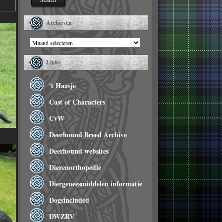
Archieven
Archieven
Links
't Haasje
Cast of Characters
CvW
Deerhound Breed Archive
Deerhound websites
Dierenorthopedie
Diergeneesmiddelen informatie
Dogsincluded
DWZRV