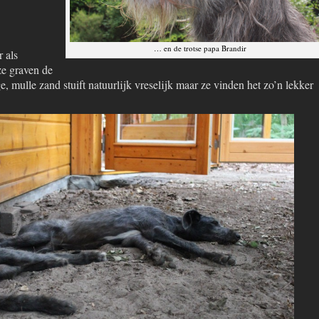
… en de trotse papa Brandir
 als
ze graven de
e, mulle zand stuift natuurlijk vreselijk maar ze vinden het zo’n lekker