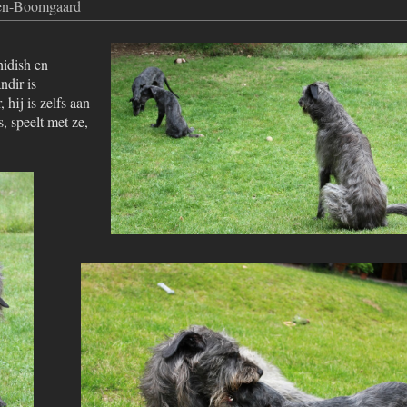
ten-Boomgaard
hidish en
dir is
hij is zelfs aan
, speelt met ze,