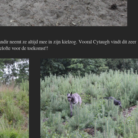
dir neemt ze altijd mee in zijn kielzog. Vooral Cytaugh vindt dit zeer
elofte voor de toekomst!!