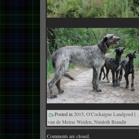
Posted in
2015
,
O'Cockaigne Landgoed
|
van de Meirse Weiden
,
Nimloth Brandir
Comments are closed.