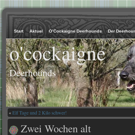
Start
Aktuel
O’Cockaigne Deerhounds
Der Deerhou
o'cockaigne
Deerhounds
«
Elf Tage und 2 Kilo schwer!
Zwei Wochen alt