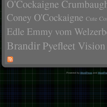
O'Cockaigne
Crumbaugh
Coney O'Cockaigne
Cute Co
Edle Emmy vom Welzerb
Brandir
Pyefleet Vision
Powered by
WordPress
and
WordPr