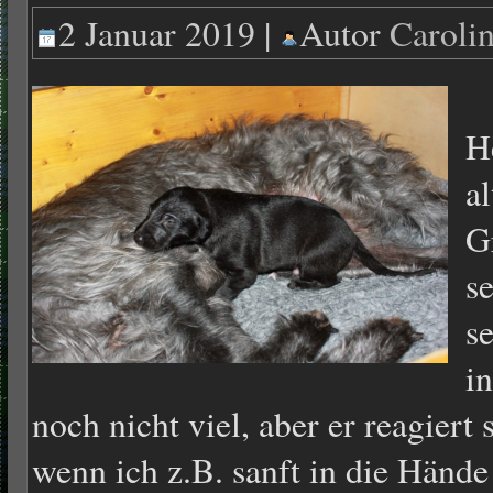
2 Januar 2019 |
Autor
Caroli
H
a
G
s
se
in
noch nicht viel, aber er reagiert
wenn ich z.B. sanft in die Hände