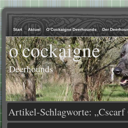
Start
Aktuel
O’Cockaigne Deerhounds
Der Deerhou
o'cockaigne
Deerhounds
Artikel-Schlagworte: „Cscar