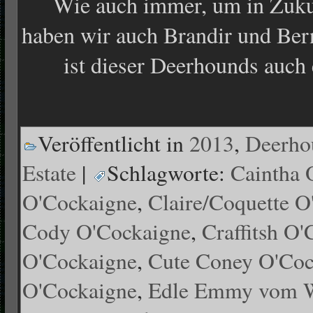
Wie auch immer, um in Zukun
haben wir auch Brandir und Ber
ist dieser Deerhounds auch
Veröffentlicht in
2013
,
Deerho
Estate
|
Schlagworte:
Caintha 
O'Cockaigne
,
Claire/Coquette O
Cody O'Cockaigne
,
Craffitsh O
O'Cockaigne
,
Cute Coney O'Coc
O'Cockaigne
,
Edle Emmy vom W