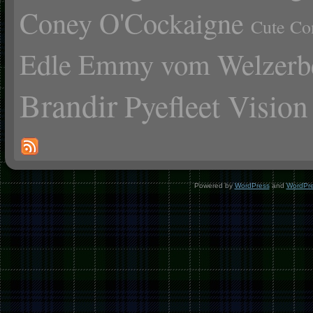
Coney O'Cockaigne
Cute Co
Edle Emmy vom Welzerb
Brandir
Pyefleet Vision
Powered by
WordPress
and
WordPr