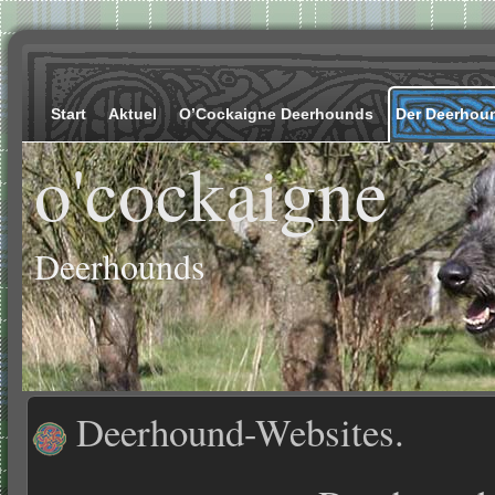
Start
Aktuel
O’Cockaigne Deerhounds
Der Deerhou
o'cockaigne
Deerhounds
Deerhound-Websites.