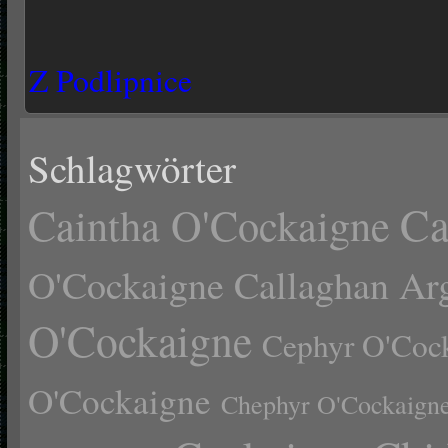
Z Podlipnice
Schlagwörter
Ca
Caintha O'Cockaigne
O'Cockaigne
Callaghan Ar
O'Cockaigne
Cephyr O'Coc
O'Cockaigne
Chephyr O'Cockaign