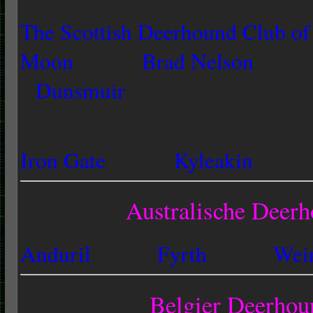
The Sco
ttish
D
eerhound Club o
Moon
Brad Nelson
Dunsmuir
Iron Gate
Kyleakin
Australische Deerh
Anduril
Fyrth
Weir
Belgier Deerhou