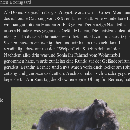
anten-Boomgaard
Ab Donnerstagnachmittag, 8. August, waren wir in Crown Mountai
das nationale Coursing von OSS seit Jahren statt. Eine wunderbare L
wo man gut mit den Hunden zu Fuß gehen. Der einzige Nachteil ist, 
unsere Hunde etwas gegen das Gelände haben; Die meisten laufen hi
nicht gut. In diesem Jahr hatten wir offiziell nichts zu tun, aber die j
Sachen mussten ein wenig üben und wir hatten uns auch darauf
verständigt, dass wir mit den "Welpen" ein Stück radeln würden.
Nachdem alles drin war und Sonja ihr Fahrrad vom Wohnmobil
genommen hatte, wurde zunächst eine Runde auf der Geländeprüfu
geradelt. Brandir, Bernice und Silva waren vorbildlich locker am Fah
entlang und genossen es deutlich. Auch sie haben sich wieder gegens
begeistert.
Am Samstag die Show, eine gute Übung für Bernice, hat
ie