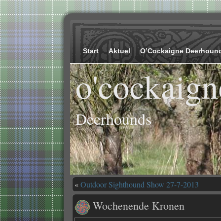
Start
Aktuel
O’Cockaigne Deerhoun
o'cockaign
Deerhounds
«
Outdoor Sighthound Show 27-7-2013
Wochenende Kronen