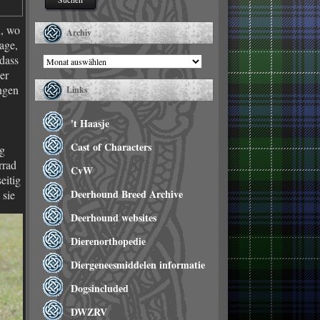
n, wo
Archiv
age,
dass
Archiv
er
ungen
Links
't Haasje
Cast of Characters
ng
rrad
CvW
eitig
Deerhound Breed Archive
 sie
Deerhound websites
Dierenorthopedie
Diergeneesmiddelen informatie
Dogsincluded
DWZRV