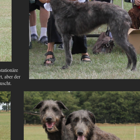
tationäre
t, aber der
scht.