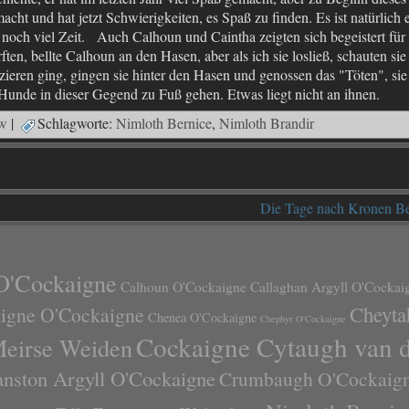
acht und hat jetzt Schwierigkeiten, es Spaß zu finden. Es ist natürlich 
ht noch viel Zeit. Auch Calhoun und Caintha zeigten sich begeistert für
ten, bellte Calhoun an den Hasen, aber als ich sie losließ, schauten sie
azieren ging, gingen sie hinter den Hasen und genossen das "Töten", sie
n Hunde in dieser Gegend zu Fuß gehen. Etwas liegt nicht an ihnen.
w
|
Schlagworte:
Nimloth Bernice
,
Nimloth Brandir
Die Tage nach Kronen Be
O'Cockaigne
Calhoun O'Cockaigne
Callaghan Argyll O'Cockai
Cheyta
aigne O'Cockaigne
Chenea O'Cockaigne
Chephyr O'Cockaigne
Cockaigne Cytaugh van 
Meirse Weiden
anston Argyll O'Cockaigne
Crumbaugh O'Cockaig