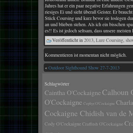
Jahres hat er ein paar negative Erfahrungen gem
riesiges Ei und sieht überall Geister. Er brauc
Stück Coursing und kurz bevor sie loslegen durf
an und blieben stehen. Als ich ein bisschen sp
es!! Es ist jedoch seltsam, dass unsere meiste
Veröffentlicht in
2013
,
Lure Coursing
,
sho
Kommentieren ist momentan nicht möglich.
«
Outdoor Sighthound Show 27-7-2013
Schlagwörter
Calhoun 
Caintha O'Cockaigne
O'Cockaigne
Charl
Cephyr O'Cockaigne
Cockaigne Chidish van de 
Cr
Cody O'Cockaigne
Craffitsh O'Cockaigne