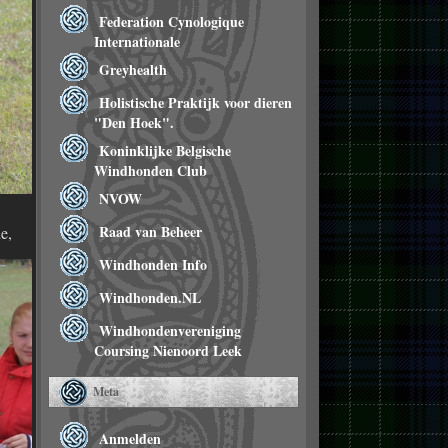
Federation Cynologique
Internationale
Greyhealth
Holistische Praktijk voor dieren
"Den Hoek".
Koninklijke Belgische
Windhonden Club
NVOW
Raad van Beheer
e,
Windhonden Info
Windhonden.NL
Windhondenvereniging
Coursing Nienoord Leek
Meta
Anmelden