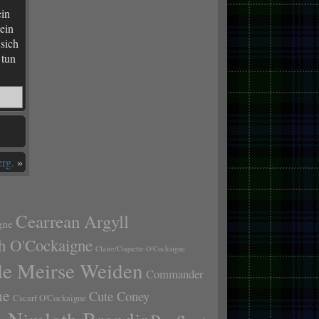
ein
 ein
 sich
 tun
rg.
»
Cearrean Argyll
gne
h O'Cockaigne
Claire/Coquette O'Cockaigne
de Meirse Weiden
Commander
ne
Cute Coney
Cscarf O'Cockaigne