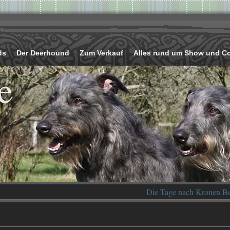
ds
Der Deerhound
Zum Verkauf
Alles rund um Show und C
e
Die Tage nach Kronen Be