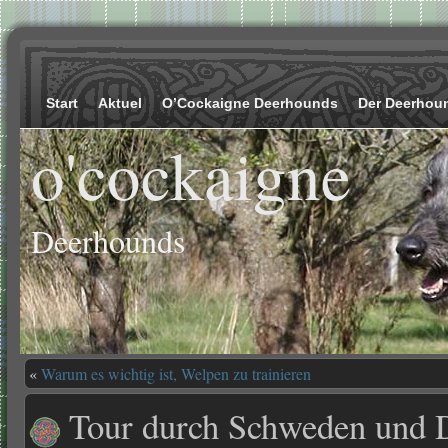
Start
Aktuel
O’Cockaigne Deerhounds
Der Deerhou
o'cockaigne
Deerhounds
«
Warum es wichtig ist, Welpen zu trainieren
Tour durch Schweden und