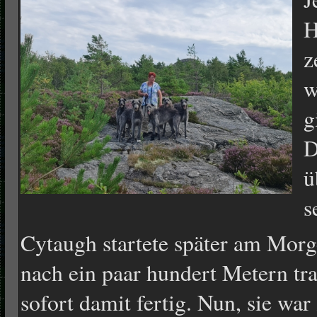
H
z
w
g
D
ü
s
Cytaugh startete später am Morg
nach ein paar hundert Metern tra
sofort damit fertig. Nun, sie wa