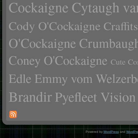
Cockaigne Cytaugh va
Cody O'Cockaigne
Craffi
O'Cockaigne
Crumbaugh
Coney O'Cockaigne
Cute Co
Edle Emmy vom Welzerb
Brandir
Pyefleet Vision
Powered by
WordPress
and
WordPr