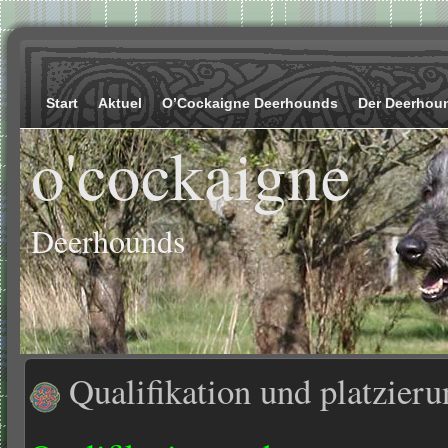
Start
Aktuel
O’Cockaigne Deerhounds
Der Deerhou
o'cockaigne
Deerhounds
Qualifikation und platzieru