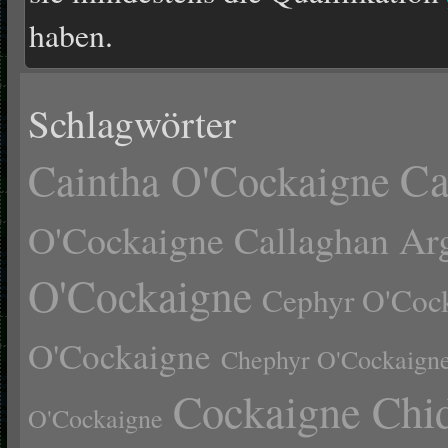
haben.
Schlagwörter
Ca
Caintha O'Cockaigne
O'Cockaigne
Callaghan Ar
O'Cockaigne
Cephyr O'Coc
O'Cockaigne
Chephyr O'Cockaign
Cockaigne Chid
O'Cockaigne