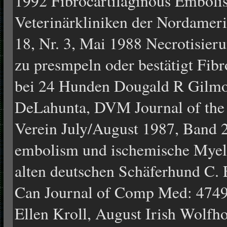
1992 Fibrocartilaginous Embol
Veterinärkliniken der Nordamer
18, Nr. 3, Mai 1988 Necrotisie
zu presmpeln oder bestätigt Fib
bei 24 Hunden Dougald R Gilmo
DeLahunta, DVM Journal of the
Verein July/August 1987, Band 2
embolism und ischemische Myel
alten deutschen Schäferhund C. 
Can Journal of Comp Med: 4749
Ellen Kroll, August Irish Wolfh