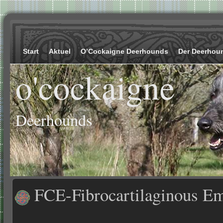
Start
Aktuel
O’Cockaigne Deerhounds
Der Deerhou
o'cockaigne
Deerhounds
FCE-Fibrocartilaginous E