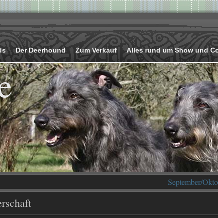
ds
Der Deerhound
Zum Verkauf
Alles rund um Show und C
e
September/Okto
rschaft