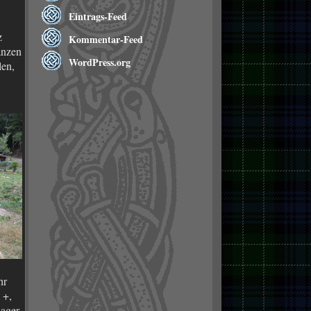
Eintrags-Feed
z
Kommentar-Feed
anzen
WordPress.org
len,
hr
 +,
nager