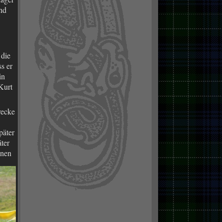
nd
 die
ss er
in
Kurt
recke
päter
ter
inen