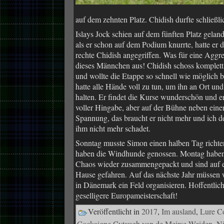
auf dem zehnten Platz. Chidish durfte schließl
Islays Jock schien auf de
m fünften Platz geland
als er schon auf dem Podium knurrte, hatte er d
rechte Chidish angegriffen. Was für eine Aggres
dieses Männchen aus! Chidish schoss komplett 
und wollte die Etappe so schnell wie möglich 
hatte alle Hände voll zu tun, um ihn an Ort und
halten. Er findet die Kurse wunderschön und e
voller Hingabe, aber auf der Bühne neben eine
Spannung, das braucht er nicht mehr und ich d
ihm nicht mehr schadet.
Sonntag musste Simon einen halben Tag richte
haben die Windhunde genossen. Montag haben
Chaos wieder zusammengepackt und sind auf 
Hause gefahren. Auf das nächste Jahr müssen 
in Dänemark ein Feld organisieren. Hoffentlich
geselligere Europameisterschaft!
Veröffentlicht in
2017
,
Im ausland
,
Lure C
Cockaigne Cytaugh van de Meirse Weiden
,
Ni