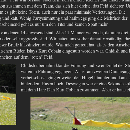
on zusammen mit dem Team, das sich hier drehte, das Feld sicherer. U
denn es gibt keine Toten, auch nur ein paar minimale Verletzungen. Die
 und kalt. Wenig Partystimmung und halbwegs ging die Mehrheit der
nscheinend geht es nur um den Titel und keinen Spaß mehr.
on denen 14 anwesend sind. Alle 11 Männer waren da, darunter drei,
 oder, sehr aggressiv sind. Wir hatten uns vorher darauf verständigt, da
er Briefe klassifiziert würde. Was mich gefreut hat, als es den Ansche
deutschen Rüden Islays Kurt Cobain eingestuft worden war. Chidish und 
nnchen auf dem "roten" Feld.
Chidish übernahm klar die Führung und zwei Drittel der St
waren in Führung gegangen. Als er am zweiten Durchgang
vorbei schoss, ging er weiter den Hügel hinunter und kam s
hinter dem Hasen hoch. Deswegen war er eine Sekunde spä
mit dem Hare Dan Kurt Cobain
zusammen. Aber er hatte e