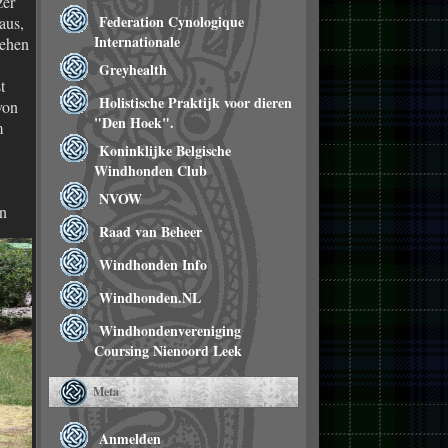
zer
Federation Cynologique
aus,
Internationale
gehen
Greyhealth
t
Holistische Praktijk voor dieren
von
"Den Hoek".
m
Koninklijke Belgische
Windhonden Club
NVOW
an
Raad van Beheer
Windhonden Info
Windhonden.NL
Windhondenvereniging
Coursing Nienoord Leek
Meta
Anmelden