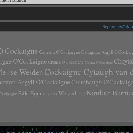
September/Okto
O'Cockaigne
Calhoun O'Cockaigne
Callaghan Argyll O'Cockai
Cheyta
aigne O'Cockaigne
Chenea O'Cockaigne
Chephyr O'Cockaigne
Cockaigne Cytaugh van 
Meirse Weiden
anston Argyll O'Cockaigne
Crumbaugh O'Cockaig
Nimloth Bernic
Edle Emmy vom Welzerberg
Cockaigne
Powered by
WordPress
and
WordPress Theme
created with Artisteer by wim van de kerkhof.