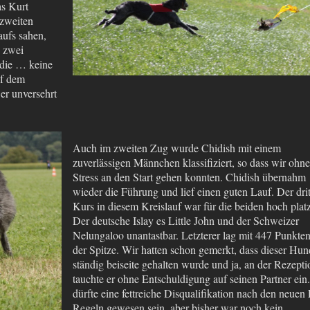
as Kurt
 zweiten
aufs sahen,
n zwei
 die … keine
uf dem
er unversehrt
Auch im zweiten Zug wurde Chidish mit einem
zuverlässigen Männchen klassifiziert, so dass wir ohne
Stress an den Start gehen konnten. Chidish übernahm
wieder die Führung und lief einen guten Lauf. Der drit
Kurs in diesem Kreislauf war für die beiden hoch platz
Der deutsche Islay es Little John und der Schweizer
Nelungaloo unantastbar. Letzterer lag mit 447 Punkte
der Spitze. Wir hatten schon gemerkt, dass dieser Hun
ständig beiseite gehalten wurde und ja, an der Rezepti
tauchte er ohne Entschuldigung auf seinen Partner ein
dürfte eine fettreiche Disqualifikation nach den neuen
Regeln gewesen sein, aber bisher war noch kein