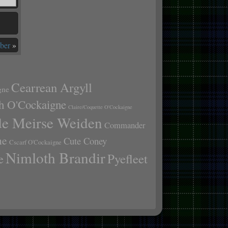
ber
»
Cearrean Argyll
gne
h O'Cockaigne
Claire/Coquette O'Cockaigne
de Meirse Weiden
Commander
ne
Cute Coney
Cscarf O'Cockaigne
Nimloth Brandir
e
Pyefleet