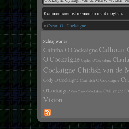
Kommentieren ist momentan nicht möglich.
«
Cscarf O ' Cockaigne
Schlagwörter
Calhoun 
Caintha O'Cockaigne
O'Cockaigne
Charl
Cephyr O'Cockaigne
Cockaigne Chidish van de 
Cr
Cody O'Cockaigne
Craffitsh O'Cockaigne
O'Cockaigne
Cwillyaigne O'
Cute Coney O'Cockaigne
Vision