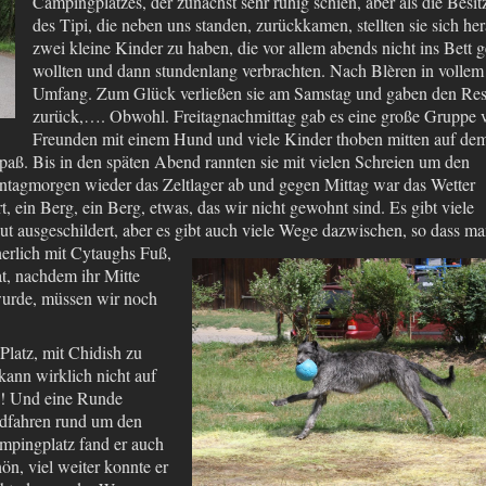
Campingplatzes, der zunächst sehr ruhig schien, aber als die Besit
des Tipi, die neben uns standen, zurückkamen, stellten sie sich her
zwei kleine Kinder zu haben, die vor allem abends nicht ins Bett 
wollten und dann stundenlang verbrachten. Nach Blèren in vollem
Umfang. Zum Glück verließen sie am Samstag und gaben den Res
zurück,…. Obwohl. Freitagnachmittag gab es eine große Gruppe 
Freunden mit einem Hund und viele Kinder thoben mitten auf de
Spaß. Bis in den späten Abend rannten sie mit vielen Schreien um den
tagmorgen wieder das Zeltlager ab und gegen Mittag war das Wetter
 ein Berg, ein Berg, etwas, das wir nicht gewohnt sind. Es gibt viele
 ausgeschildert, aber es gibt auch viele Wege dazwischen, so dass m
herlich mit Cytaughs Fuß
,
at, nachdem ihr Mitte
wurde, müssen wir noch
latz, mit Chidish zu
kann wirklich nicht auf
in! Und eine Runde
dfahren rund um
den
mpingplatz fand er auch
ön, viel weiter konnte er