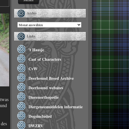
Archiv
Archiv
Links
't Haasje
Cast of Characters
CvW
Deerhound Breed Archive
Deerhound websites
Dierenorthopedie
etwas
 und
Diergeneesmiddelen informatie
Dogsincluded
 des
DWZRV