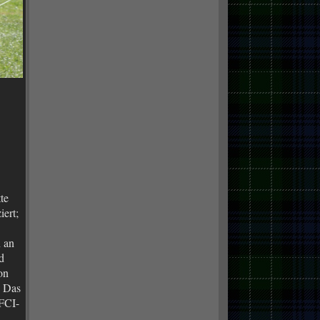
te
iert;
n an
d
on
. Das
 FCI-