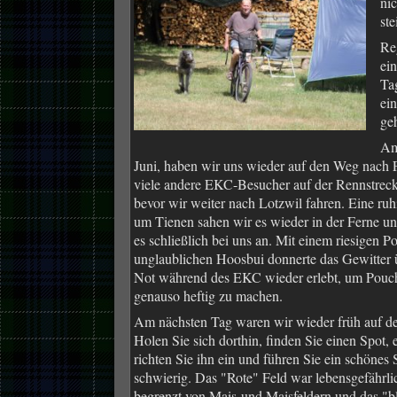
ni
ste
Re
ei
Ta
ei
ge
Am
Juni, haben wir uns wieder auf den Weg nach 
viele andere EKC-Besucher auf der Rennstrec
bevor wir weiter nach Lotzwil fahren. Eine ruh
um Tienen sahen wir es wieder in der Ferne u
es schließlich bei uns an. Mit einem riesigen 
unglaublichen Hoosbui donnerte das Gewitter 
Not während des EKC wieder erlebt, um Pouch 
genauso heftig zu machen.
Am nächsten Tag waren wir wieder früh auf d
Holen Sie sich dorthin, finden Sie einen Spot,
richten Sie ihn ein und führen Sie ein schönes
schwierig. Das "Rote" Feld war lebensgefährlic
begrenzt von Mais-und Maisfeldern und das "b