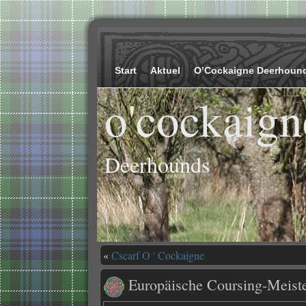
Start
Aktuel
O’Cockaigne Deerhoun
o'cockaign
Deerhounds
«
Cscarf O ' Cockaigne
Europäische Coursing-Meiste