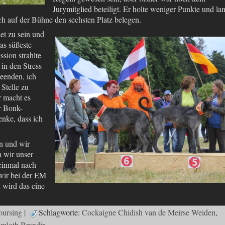
Jurymitglied beteiligt. Er holte weniger Punkte und la
ich auf der Bühne den sechsten Platz belegen.
et zu sein und
as süßeste
sion strahlte
in den Stress
beenden, ich
 Stelle zu
r macht es
r Bonk-
enke, dass ich
n und wir
 wir unser
einmal nach
wir bei der EM
 wird das eine
oursing
|
Schlagworte:
Cockaigne Chidish van de Meirse Weiden
,
mloth Brandir