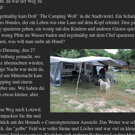
cht, da war der Weg zu
il!
gelmäßig kam Dolf ' The Camping Wolf ' in die Stadtviertel. Ein Schat
nes Hundes, der ein Leben wie eine Laus auf dem Kopf erleidet. Den g
g spazieren gehen, ein wenig mit den Kindern und anderen Gästen spie
n wenig Pfote im Wasser baden und regelmäßig mit dem Chef spazieren
hen, was will man mehr als Hund?
 Dienstag, den 27.
Freiburg gemacht, wo
ke übernachten würden,
ige Nacht war nicht da,
nd um Mitternacht kam
Popping und einem
über uns. Wir haben die
etwas kleiner, aber
em Weg nach Lotzwil.
 entpacken Sie ihn und
 Stück mit der Hounds = Coursingterreinen Aussicht. Das Wetter war se
h, das "gelbe" Feld war voller Steine und Löcher und war viel zu klein
laue" Feld war oersaai. Nachdem sich mehrere Richter und andere Ma