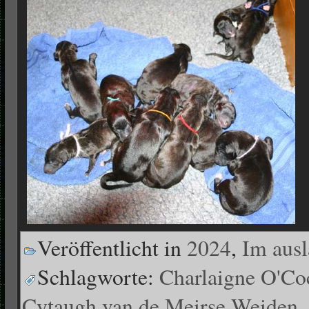
Veröffentlicht in
2024
,
Im aus
Schlagworte:
Charlaigne O'Co
Cytaugh van de Meirse Weiden
,