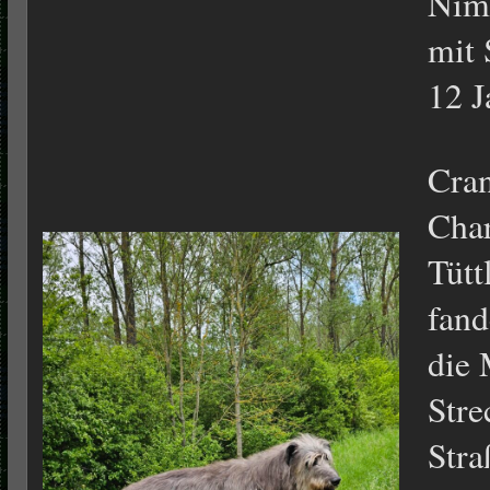
Niml
mit 
12 J
Cra
Char
Tütt
fand
die 
Stre
Stra