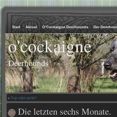
Start
Aktuel
O’Cockaigne Deerhounds
Der Deerhou
o'cockaigne
Deerhounds
«
Top oder nicht?
Die letzten sechs Monate.