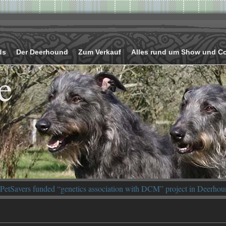
ds
Der Deerhound
Zum Verkauf
Alles rund um Show und C
e
PetSavers funded “genetics association with DCM” project in Deerhou