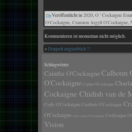
Veröffentlicht in
2020
,
O ' Cockaigne Esta
O'Cockaigne
,
Cranston Argyll O'Cockaigne
,
Kommentieren ist momentan nicht möglich.
«
Doppelt unglaublich !!
Schlagwörter
Calhoun 
Caintha O'Cockaigne
O'Cockaigne
Charl
Cephyr O'Cockaigne
Cockaigne Chidish van de 
Cr
Cody O'Cockaigne
Craffitsh O'Cockaigne
O'Cockaigne
Cwillyaigne O'
Cute Coney O'Cockaigne
Vision