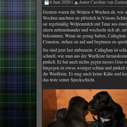
6 Juni 2020 |
Autor
Caroline van Zant
Gestern waren die Welpen 4 Wochen alt, wie sc
Wochen tauchten sie plötzlich in Visions Schü
sie regelmäßig Welpenmilch mit Tatar aus eine
sitzen nebeneinander und wechseln sich ab, um
bekommen. Wenn sie genug haben, Callaghan 
Cranston, stehen sie auf und beginnen zu spiel
Sie sind jetzt fast stubenrein. Callaghan ist sch
schnell, wie man aus der Wurfkiste herausko
pinkelt. Er hat auch nichts gegen nasses Gras
hingegen ist etwas weniger schlau und pinkel
die Wurfkiste. Er mag auch keine Kälte und k
das trotz seiner Speckschicht.