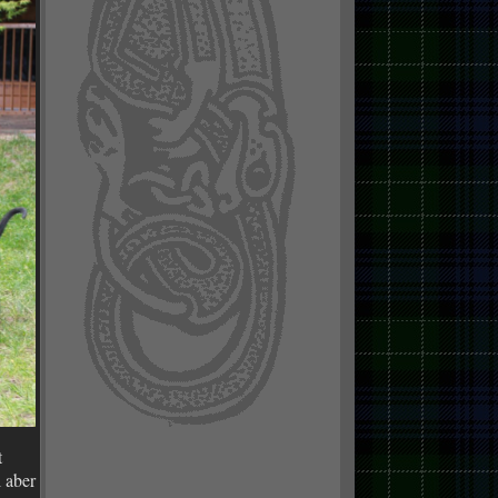
t
l aber