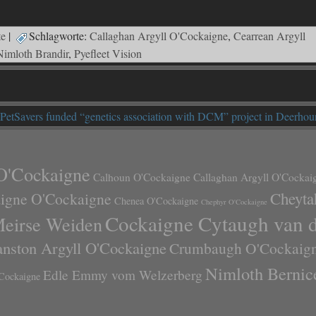
te
|
Schlagworte:
Callaghan Argyll O'Cockaigne
,
Cearrean Argyll
Nimloth Brandir
,
Pyefleet Vision
PetSavers funded “genetics association with DCM” project in Deerhou
O'Cockaigne
Calhoun O'Cockaigne
Callaghan Argyll O'Cockai
Cheyta
aigne O'Cockaigne
Chenea O'Cockaigne
Chephyr O'Cockaigne
Cockaigne Cytaugh van 
Meirse Weiden
anston Argyll O'Cockaigne
Crumbaugh O'Cockaig
Nimloth Bernic
Edle Emmy vom Welzerberg
Cockaigne