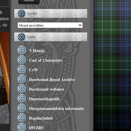
lb
Archiv
ommen
 sie
Archiv
Links
't Haasje
Cast of Characters
CvW
Deerhound Breed Archive
Deerhound websites
Dierenorthopedie
Diergeneesmiddelen informatie
Dogsincluded
DWZRV