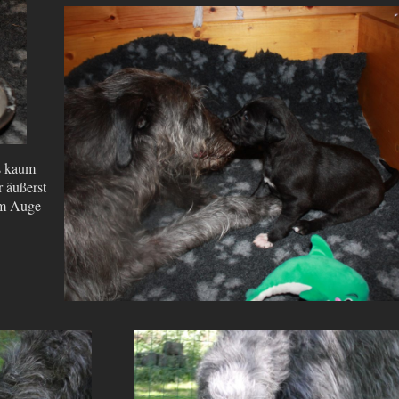
es kaum
r äußerst
 im Auge