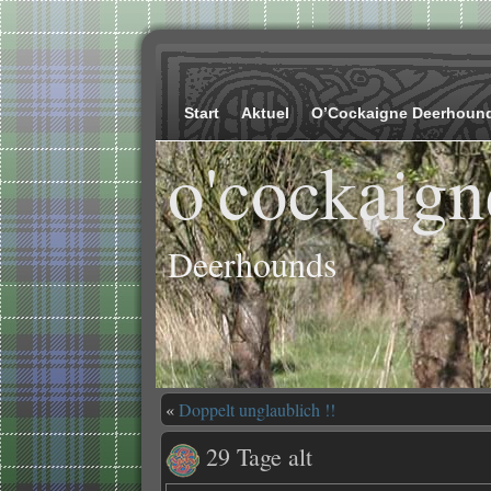
Start
Aktuel
O’Cockaigne Deerhoun
o'cockaign
Deerhounds
«
Doppelt unglaublich !!
29 Tage alt