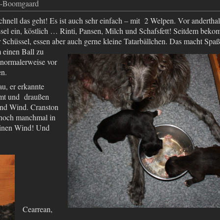
en-Boomgaard
hnell das geht! Es ist auch sehr einfach – mit 2 Welpen. Vor andertha
ssel ein, köstlich … Rinti, Pansen, Milch und Schafsfett! Seitdem bek
r Schüssel, essen aber auch gerne kleine
Tatarbällchen. Das macht Spaß,
 einen Ball zu
normalerweise vor
en.
lau, er erkannte
mmt und draußen
 und Wind. Cranston
t noch manchmal in
einen Wind! Und
Cearrean,