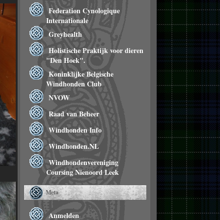
Federation Cynologique
Internationale
Greyhealth
Holistische Praktijk voor dieren
"Den Hoek".
Koninklijke Belgische
Windhonden Club
NVOW
Raad van Beheer
Windhonden Info
Windhonden.NL
Windhondenvereniging
Coursing Nienoord Leek
Meta
Anmelden