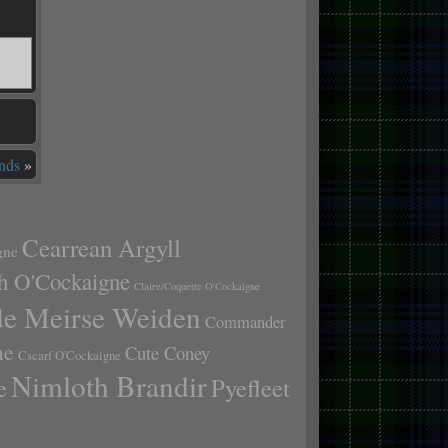
nds
»
Cearrean Argyll
gne
h O'Cockaigne
Claire/Coquette O'Cockaigne
de Meirse Weiden
Commander
ne
Cute Coney
Cscarf O'Cockaigne
Nimloth Brandir
e
Pyefleet