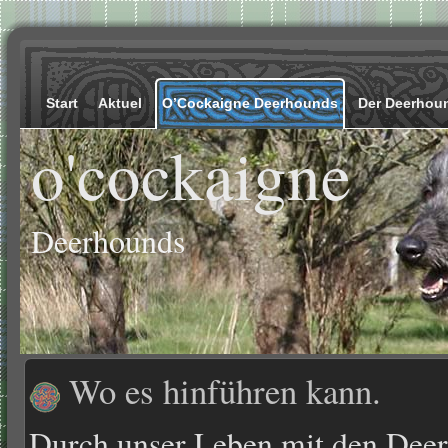
Start
Aktuel
O’Cockaigne Deerhounds
Der Deerhou
o'cockaigne
Deerhounds
Wo es hinführen kann.
Durch unser Leben mit den Deer