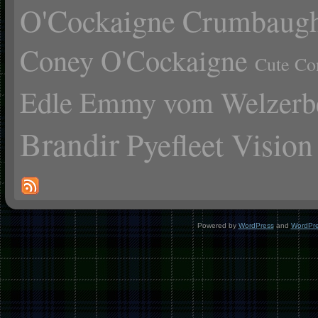
O'Cockaigne
Crumbaugh
Coney O'Cockaigne
Cute Co
Edle Emmy vom Welzerb
Brandir
Pyefleet Vision
Powered by
WordPress
and
WordPr